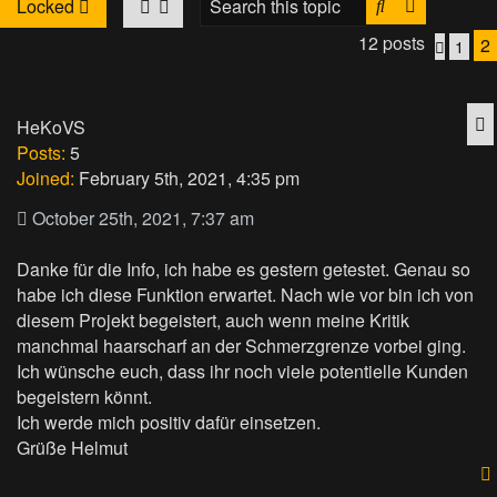
Search
Advanced
Locked
12 posts
2
1
Previo
Q
HeKoVS
Posts:
5
Joined:
February 5th, 2021, 4:35 pm
October 25th, 2021, 7:37 am
Danke für die Info, ich habe es gestern getestet. Genau so
habe ich diese Funktion erwartet. Nach wie vor bin ich von
diesem Projekt begeistert, auch wenn meine Kritik
manchmal haarscharf an der Schmerzgrenze vorbei ging.
Ich wünsche euch, dass ihr noch viele potentielle Kunden
begeistern könnt.
Ich werde mich positiv dafür einsetzen.
Grüße Helmut