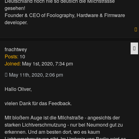
Deutschland noch nie so deutlich die Milchstrasse
gesehen!
Founder & CEO of Foolography, Hardware & Firmware
developer.
Q
fnachtwey
Posts:
10
Joined:
May 1st, 2020, 7:34 pm
May 11th, 2020, 2:06 pm
Hallo Oliver,
vielen Dank für das Feedback.
Mit bloßem Auge ist die Milchstraße - angesichts der
starken Lichtverschmutzung - nur bei Neumond gut zu
erkennen. Und am besten dort, wo es kaum
Lichtverschmutzung gibt. Im Umkreis von Berlin wird es