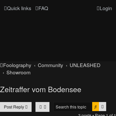
Quick links
FAQ
Login
Foolography
Community
UNLEASHED
Showroom
Zeitraffer vom Bodensee
Search
Advan
Post Reply
3 posts • Page
1
of
1