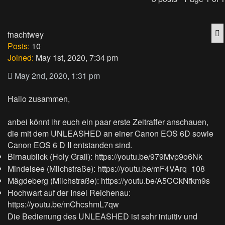
Q
fnachtwey
Posts:
10
Joined:
May 1st, 2020, 7:34 pm
May 2nd, 2020, 1:31 pm
Hallo zusammen,
anbei könnt ihr euch ein paar erste Zeitraffer anschauen,
die mit dem UNLEASHED an einer Canon EOS 6D sowie
Canon EOS 6 D II entstanden sind.
Birnaublick (Holy Grail):
https://youtu.be/979Mvp9o6Nk
Mindelsee (Milchstraße):
https://youtu.be/mF4VArq_108
Mägdeberg (Milchstraße):
https://youtu.be/A5CCkNfkm9s
Hochwart auf der Insel Reichenau:
https://youtu.be/mChcshmL7qw
Die Bedienung des UNLEASHED ist sehr intuitiv und