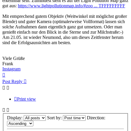
erkennbar sein. Zumindest sieht es auf der Light Pollution Map ganz
gut aus:
https://www.lightpollutionmap.info/#zoo ... TFFFFFFFFF
Mit entsprechend gutem Objektiv (Weitwinkel mit möglichst großer
Blende) und guter Kamera (optimalerweise Vollformat) lassen sich
solche Aufnahmen dann eigentlich ganz gut umsetzen. Oder man
genießt einfach nur den Blick in die Sterne und zur Milchstraße:-)
Am 21.05. ist wieder Neumond, also um dieses Zeitfenster herum
sind die Erfolgsaussichten am besten.
Viele Grüße
Frank
Instagram
Top
Post Reply
Print view
Display:
Sort by:
Direction: