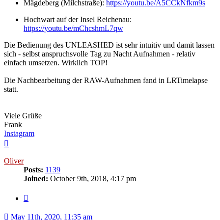
Mägdeberg (Milchstraße):
https://youtu.be/A5CCkNfkm9s
Hochwart auf der Insel Reichenau:
https://youtu.be/mChcshmL7qw
Die Bedienung des UNLEASHED ist sehr intuitiv und damit lassen
sich - selbst anspruchsvolle Tag zu Nacht Aufnahmen - relativ
einfach umsetzen. Wirklich TOP!
Die Nachbearbeitung der RAW-Aufnahmen fand in LRTimelapse
statt.
Viele Grüße
Frank
Instagram
Top
Oliver
Posts:
1139
Joined:
October 9th, 2018, 4:17 pm
Quote
May 11th, 2020, 11:35 am