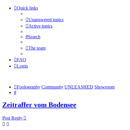
Quick links
Unanswered topics
Active topics
Search
The team
FAQ
Login
Foolography
Community
UNLEASHED
Showroom
Search
Zeitraffer vom Bodensee
Post Reply