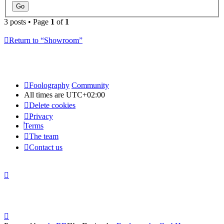
3 posts • Page
1
of
1
Return to “Showroom”
Foolography
Community
All times are
UTC+02:00
Delete cookies
Privacy
Terms
The team
Contact us