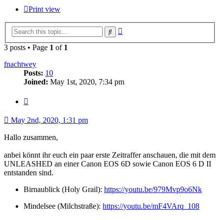
Print view
Advanced
Search
search
3 posts • Page
1
of
1
fnachtwey
Posts:
10
Joined:
May 1st, 2020, 7:34 pm
Quote
May 2nd, 2020, 1:31 pm
Hallo zusammen,
anbei könnt ihr euch ein paar erste Zeitraffer anschauen, die mit dem
UNLEASHED an einer Canon EOS 6D sowie Canon EOS 6 D II
entstanden sind.
Birnaublick (Holy Grail):
https://youtu.be/979Mvp9o6Nk
Mindelsee (Milchstraße):
https://youtu.be/mF4VArq_108